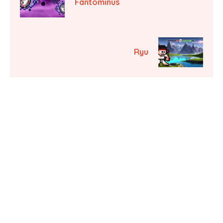
Fantominus
Ryu