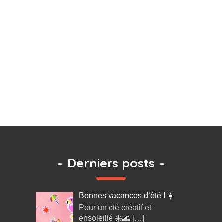
-
Derniers posts
-
Bonnes vacances d’été ! ☀️
Pour un été créatif et
ensoleillé ☀️🌊
[…]