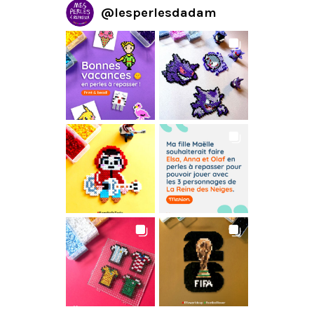
@
lesperlesdadam