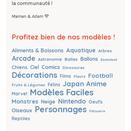
la communauté !
Maman & Adam
💜
Profitez bien de nos modèles !
Aquatique
Aliments & Boissons
Arbres
Arcade
Ballons
Balles
Astronomie
Basketball
Comics
Chiens
Ciel
Dinosaures
Décorations
Football
Films
Fleurs
Japan Anime
Félins
Fruits & Légumes
Modèles Faciles
Marvel
Nintendo
Monstres
Neige
Oeufs
Personnages
Oiseaux
Pâtisserie
Reptiles