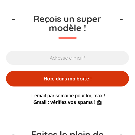
-
Reçois un super
-
modèle !
1 email par semaine pour toi, max !
Gmail : vérifiez vos spams ! 📩
-
Faites le plein de
-