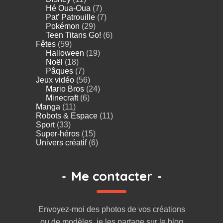
Hé Oua-Oua
(7)
Pat' Patrouille
(7)
Pokémon
(29)
Teen Titans Go!
(6)
Fêtes
(59)
Halloween
(19)
Noël
(18)
Pâques
(7)
Jeux vidéo
(56)
Mario Bros
(24)
Minecraft
(6)
Manga
(11)
Robots & Espace
(11)
Sport
(33)
Super-héros
(15)
Univers créatif
(6)
-
Me contacter
-
Envoyez-moi des photos de vos créations
ou de modèles, je les partage sur le blog