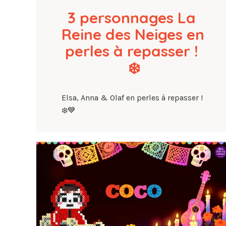
3 personnages La 
Reine des Neiges en 
perles à repasser ! 
❄️
Elsa, Anna & Olaf en perles à repasser !
❄️💙