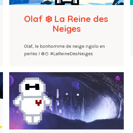
Olaf ❄️ La Reine des 
Neiges
Olaf, le bonhomme de neige rigolo en
perles ! ❄️⛄ #LaReineDesNeiges