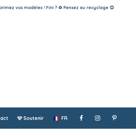
primez vos modèles ! Fini ? ♻️ Pensez au recyclage 😊
act
🩷 Soutenir
FR