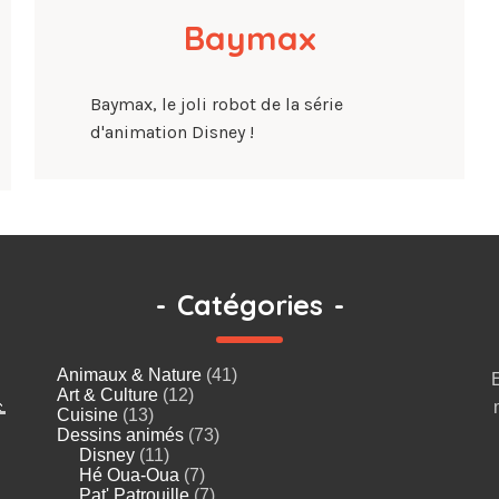
Baymax
Baymax, le joli robot de la série
d'animation Disney !
-
Catégories
-
Animaux & Nature
(41)
Art & Culture
(12)

Cuisine
(13)
Dessins animés
(73)
Disney
(11)
Hé Oua-Oua
(7)
Pat' Patrouille
(7)