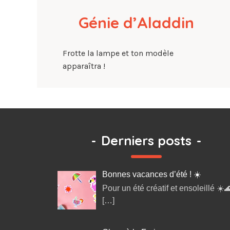
Génie d’Aladdin
Frotte la lampe et ton modèle
apparaîtra !
-
Derniers posts
-
Bonnes vacances d’été ! ☀️
Pour un été créatif et ensoleillé ☀️
[…]