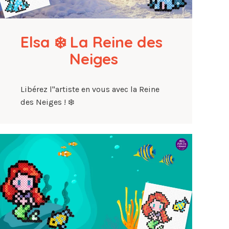
Elsa ❄️ La Reine des 
Neiges
Libérez l"artiste en vous avec la Reine
des Neiges ! ❄️