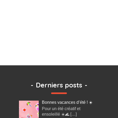
-
Derniers posts
-
Bonnes vacances d’été ! ☀️
Pour un été créatif et
ensoleillé ☀️🌊
[…]