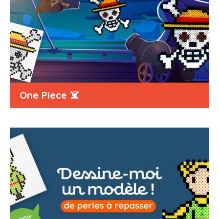
One Piece ☠️