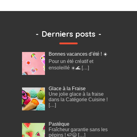
-
Derniers posts
-
Bonnes vacances d’été ! ☀️
Pour un été créatif et
ensoleillé ☀️🌊
[…]
Glace à la Fraise
Une jolie glace à la fraise
dans la Catégorie Cuisine !
[…]
Pastèque
Fraîcheur garantie sans les
pépins ! 🍉😄
[…]