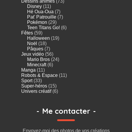
Dessins animés
(73)
Disney
(11)
Hé Oua-Oua
(7)
Pat' Patrouille
(7)
Pokémon
(29)
Teen Titans Go!
(6)
Fêtes
(59)
Halloween
(19)
Noël
(18)
Pâques
(7)
Jeux vidéo
(56)
Mario Bros
(24)
Minecraft
(6)
Manga
(11)
Robots & Espace
(11)
Sport
(33)
Super-héros
(15)
Univers créatif
(6)
-
Me contacter
-
Envoyez-moi des photos de vos créations