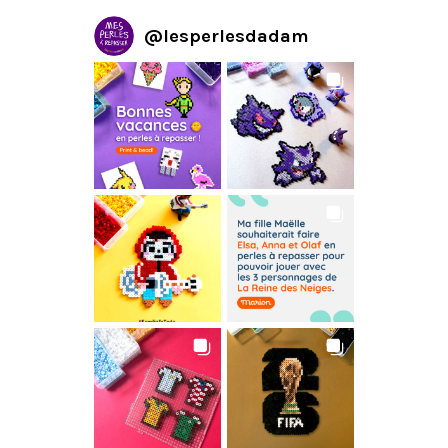
@
lesperlesdadam