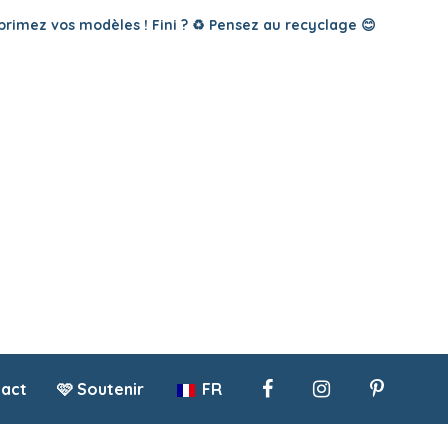
primez vos modèles ! Fini ? ♻️ Pensez au recyclage 😊
act
🩷 Soutenir
FR