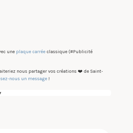
avec une
plaque carrée
classique (#Publicité
teriez nous partager vos créations ❤️ de Saint-
ssez-nous un message
!
r