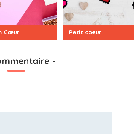
n Cœur
Petit coeur
ommentaire
-