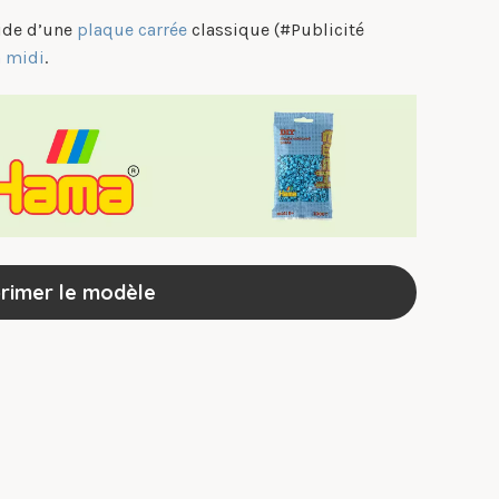
aide d’une
plaque carrée
classique (#Publicité
a midi
.
rimer le modèle