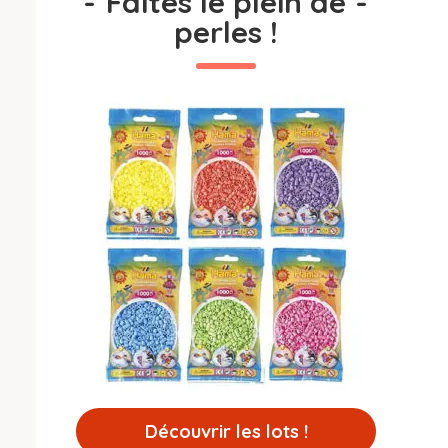
-
Faites le plein de
-
perles !
Découvrir les lots !