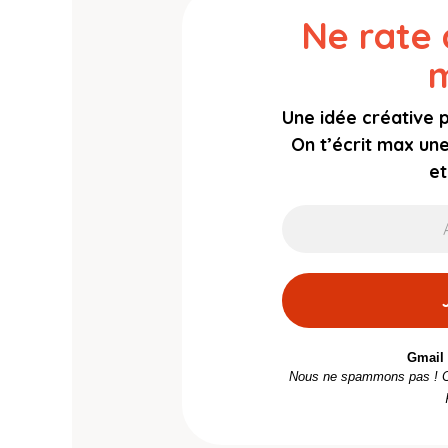
Ne rate
m
Une idée créative 
On t’écrit max un
et
Gmail 
Nous ne spammons pas ! C