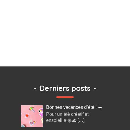
-
Derniers posts
-
Bonnes vacances d’été ! ☀️
Pour un été créatif et
ensoleillé ☀️🌊
[…]