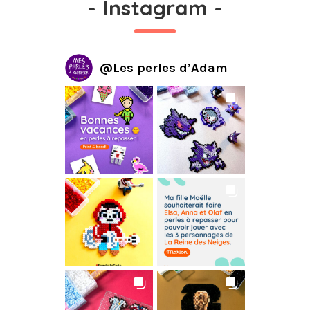
-
Instagram
-
@
Les perles d’Adam